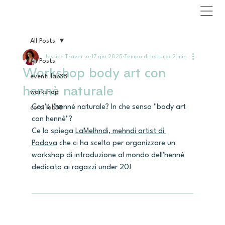
All Posts
Jessica Traverso
17 giu 2025
Tempo di lettura: 2 min
All Posts
Workshop body art con
eventi lab38
hennè naturale
workshop
Cos'è l'hennè naturale? In che senso "body art 
corsi lab38
con hennè"? 
Ce lo spiega 
LaMelhndi, mehndi artist di 
Padova
 che ci ha scelto per organizzare un 
workshop di introduzione al mondo dell'hennè 
dedicato ai ragazzi under 20! 