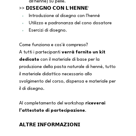
all'hennè) su pelle.
>> 𝗗𝗜𝗦𝗘𝗚𝗡𝗢 𝗖𝗢𝗡 𝗟'𝗛𝗘𝗡𝗡𝗘'
Introduzione al disegno con l'henné
Utilizzo e padronanza del cono dosatore
Esercizi di disegno.
Come funziona e cos'è compreso?
A tutti i partecipanti 
verrà fornito un kit 
dedicato
 con il materiale di base per la 
produzione della pasta naturale di hennè, tutto 
il materiale didattico necessario allo 
svolgimento del corso, dispensa e materiale per 
il di disegno.
Al completamento del workshop 
riceverai 
l’attestato di partecipazione
.
𝗔𝗟𝗧𝗥𝗘 𝗜𝗡𝗙𝗢𝗥𝗠𝗔𝗭𝗜𝗢𝗡𝗜