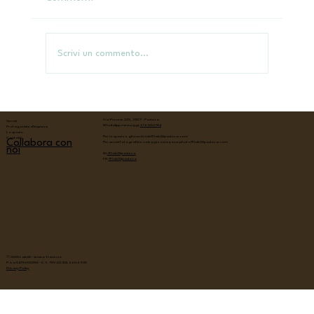
Hennè rituale - la luna
Scrivi un commento...
Via Piovese 225, 35127 - Padova
Servizi
WhatsApp messaggi:
376 1253784
Protagoniste d'impresa
Lo spazio
Per lo spazio e gli eventi:
lab@lab38padova.com
Contatti
Collabora con
Per servizi fotografici e noleggio sala posa:
photo@lab38padova.com
noi
IG:
@lab38padova
FB:
@lab38padova
© 2025 Lab38 - Jessica Traverso
P.iva 04706130285 - C.F. TRVJSC82L66G693R
Privacy Policy