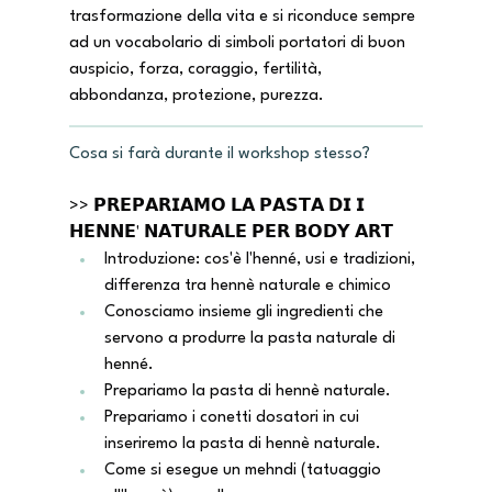
trasformazione della vita e si riconduce sempre 
ad un vocabolario di simboli portatori di buon 
auspicio, forza, coraggio, fertilità, 
abbondanza, protezione, purezza.
Cosa si farà durante il workshop stesso?
>> 𝗣𝗥𝗘𝗣𝗔𝗥𝗜𝗔𝗠𝗢 𝗟𝗔 𝗣𝗔𝗦𝗧𝗔 𝗗𝗜 𝗜 
𝗛𝗘𝗡𝗡𝗘' 𝗡𝗔𝗧𝗨𝗥𝗔𝗟𝗘 𝗣𝗘𝗥 𝗕𝗢𝗗𝗬 𝗔𝗥𝗧
Introduzione: cos'è l'henné, usi e tradizioni, 
differenza tra hennè naturale e chimico
Conosciamo insieme gli ingredienti che 
servono a produrre la pasta naturale di 
henné.
Prepariamo la pasta di hennè naturale.
Prepariamo i conetti dosatori in cui 
inseriremo la pasta di hennè naturale.
Come si esegue un mehndi (tatuaggio 