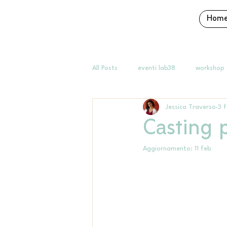
Hom
All Posts
eventi lab38
workshop
Jessica Traverso
3 
Casting 
Aggiornamento:
11 feb