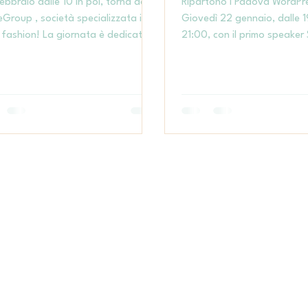
 febbraio dalle 10 in poi, torna da
Ripartono i Padova WordPr
eGroup , società specializzata in
Giovedì 22 gennaio, dalle 1
fashion! La giornata è dedicata
21:00, con il primo speaker
sting di minori (ovviamente
Baldassin con il talk “Web 
mpagnati!) per campagne
morto e nessuno se ne è ac
icitarie e di comunicazione. Per
cipare alla selezione e avere
i informazioni: Email: info@be-
byfashion.it
Telefono: +390510224111