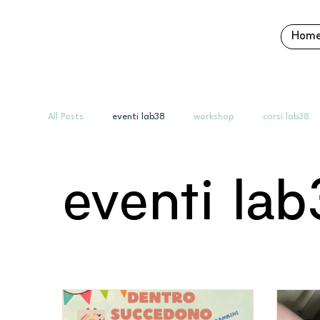
Hom
All Posts
eventi lab38
workshop
corsi lab38
eventi lab