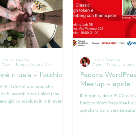
Jessica Traverso
Jessica Traverso
7 apr
Tempo di lettura: 3 min
7 apr
Tempo di lettura: 
nè rituale - l'occhio
Padova WordPres
Meetup - aprile
E’ RITUALE è percorso che
de 5 incontri dove LaMel (che
Il 16 aprile, dalle 19:00 alle
mo già conosciuto in altri eventi e
Padova WordPress Meetup!. G
 al Lab!) ti guiderà alla scoperta di
speakers della serata sara
ttante fasi vitali che si ripetono
Tirone e Davide Cupioli che
camente in momenti diversi e con
di come integrare theme.js
 diverse.
classico esistente.