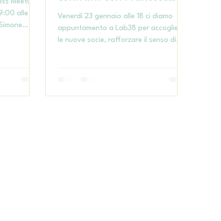
ess Meetup!
Varotto
9:00 alle
Venerdì 23 gennaio alle 18 ci diamo
 Simone
appuntamento a Lab38 per accogliere
designer è
le nuove socie, rafforzare il senso di
corto”.
appartenenza alla Rete al Femminile
Padova e costruire, passo dopo passo,
il nostro percorso di crescita.