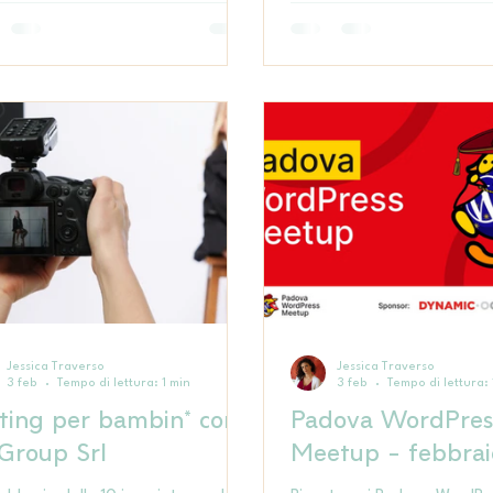
Jessica Traverso
Jessica Traverso
3 feb
Tempo di lettura: 1 min
3 feb
Tempo di lettura: 
ting per bambin* con
Padova WordPres
Group Srl
Meetup - febbrai