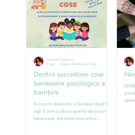
Jessica Traverso
7 apr
Tempo di lettura: 1 min
Dentro succedono cose -
Hen
benessere psicologico e
HENN
bambini
preve
abbia
6 incontri dedicato ai bambini dagli 8
corsi
agli 11 anni e alla scoperta del proprio
altre
benessere, dal titolo evocativo:
cicli
"DENTRO SUCCEDONO COSE” ✨🎨
forme
Con albi illustrati e laboratori creativi si