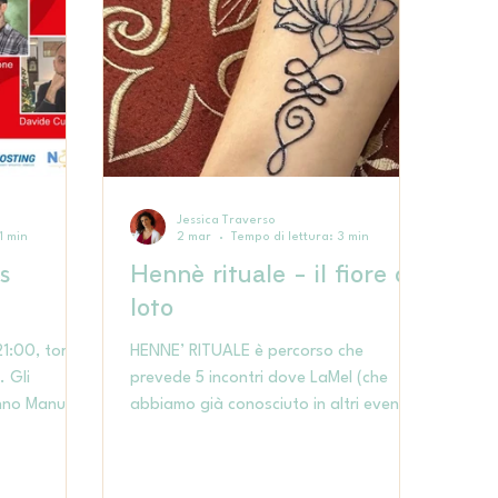
Jessica Traverso
1 min
2 mar
Tempo di lettura: 3 min
s
Hennè rituale - il fiore di
loto
 21:00, torna
HENNE’ RITUALE è percorso che
li
prevede 5 incontri dove LaMel (che
nno Manuel
abbiamo già conosciuto in altri eventi e
 parleranno
corsi al Lab!) ti guiderà alla scoperta di
on in un tema
altrettante fasi vitali che si ripetono
ciclicamente in momenti diversi e con