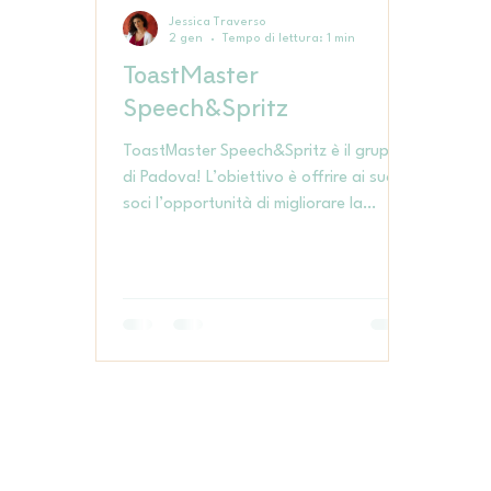
Jessica Traverso
2 gen
Tempo di lettura: 1 min
ToastMaster
Speech&Spritz
ToastMaster Speech&Spritz è il gruppo
di Padova! L’obiettivo è offrire ai suoi
soci l’opportunità di migliorare la
capacità di parlare in pubblico, di
sviluppare la propria leadership e
allenare l’improvvisazione, in un
contesto di divertimento e supporto
reciproco.