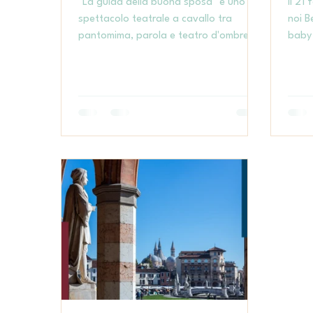
"La guida della buona sposa" è uno
Il 21
spettacolo teatrale a cavallo tra
noi B
pantomima, parola e teatro d'ombre
baby 
per riflettere sul ruolo della donna, nel
al ca
tempo, nella società Genere :
acco
Commedia drammatica in pantomima e
pubbl
teatro d’ombre Durata : Atto Unico in
parte
90 minuti Età : dai 6 ai 106 anni 7 e 8
maggior
marzo dalle 18:30 alle 20:30 - nella
group.it - info@ba
data del 7 marzo, al termine della
rappresentazione, sarà previsto un
momento di dibattito con le
associazioni presenti - Centro Donna
Padova e Rete al F