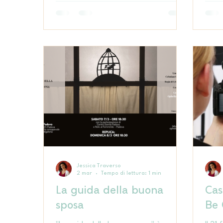
attraverseranno le terre della tristezza,
della rabbia, ma anche le terre della
gioia e della speranza per scoprire che
sono tutte abitate dentro di noi. Con la
dott.ssa Francesca Polverino, psicologa
e psicoterapeuta sistemico-relazionale.
Jessica Traverso
2 mar
Tempo di lettura: 1 min
La guida della buona
Cas
sposa
Be 