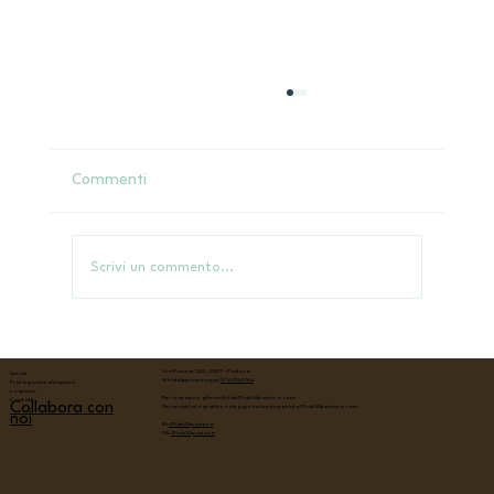
Commenti
Scrivi un commento...
Padova WordPress Meetup - aprile
Via Piovese 225, 35127 - Padova
Servizi
WhatsApp messaggi:
376 1253784
Protagoniste d'impresa
Lo spazio
Per lo spazio e gli eventi:
lab@lab38padova.com
Contatti
Collabora con
Per servizi fotografici e noleggio sala posa:
photo@lab38padova.com
noi
IG:
@lab38padova
FB:
@lab38padova