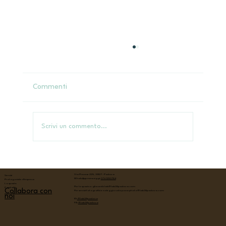
Commenti
Scrivi un commento...
Padova WordPress Meetup - febbraio
Via Piovese 225, 35127 - Padova
Servizi
WhatsApp messaggi:
376 1253784
Protagoniste d'impresa
Lo spazio
Per lo spazio e gli eventi:
lab@lab38padova.com
Contatti
Collabora con
Per servizi fotografici e noleggio sala posa:
photo@lab38padova.com
noi
IG:
@lab38padova
FB:
@lab38padova