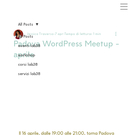
All Posts
Jessica Traverso
7 apr
Tempo di lettura: 1 min
All Posts
Padova WordPress Meetup -
eventi lab38
aprile
workshop
corsi lab38
servizi lab38
Il 16 aprile, 
dalle 19:00 alle 21:00,
 torna Padova 