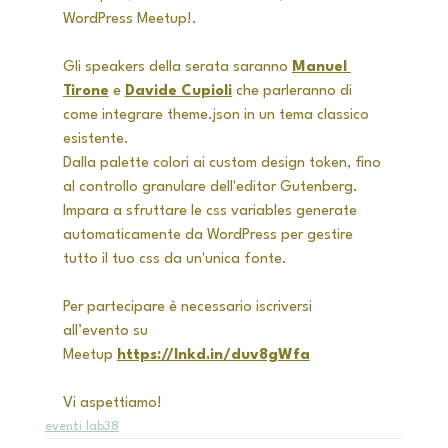
WordPress Meetup!.
Gli speakers della serata saranno 
Manuel 
Tirone
 e 
Davide Cupioli
 che parleranno di 
come integrare theme.json in un tema classico 
esistente. 
Dalla palette colori ai custom design token, fino 
al controllo granulare dell'editor Gutenberg. 
Impara a sfruttare le css variables generate 
automaticamente da WordPress per gestire 
tutto il tuo css da un'unica fonte.
Per partecipare è necessario iscriversi 
all’evento su 
Meetup 
https://lnkd.in/duv8gWfa
Vi aspettiamo!
eventi lab38