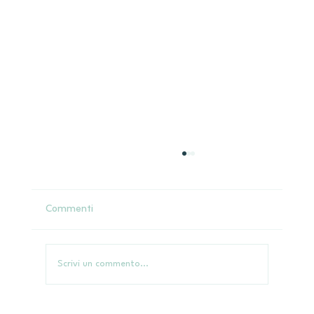
Commenti
Scrivi un commento...
MeetUp Lab38 - Parliamo di....