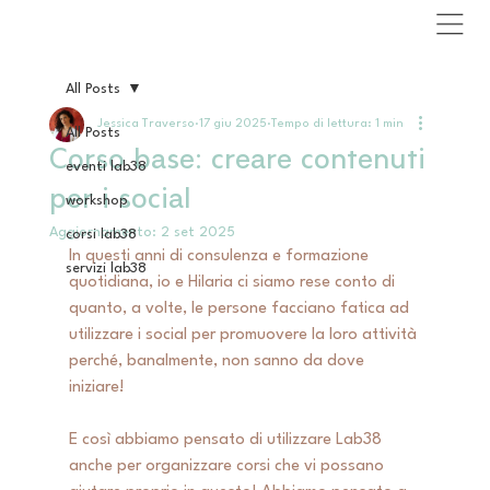
All Posts
Jessica Traverso
17 giu 2025
Tempo di lettura: 1 min
All Posts
Corso base: creare contenuti
eventi lab38
per i social
workshop
Aggiornamento:
2 set 2025
corsi lab38
In questi anni di consulenza e formazione 
servizi lab38
quotidiana, io e Hilaria ci siamo rese conto di 
quanto, a volte, le persone facciano fatica ad 
utilizzare i social per promuovere la loro attività 
perché, banalmente, non sanno da dove 
iniziare! 
E così abbiamo pensato di utilizzare Lab38 
anche per organizzare corsi che vi possano 