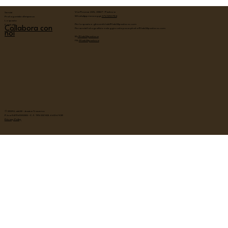
Via Piovese 225, 35127 - Padova
Servizi
WhatsApp messaggi:
376 1253784
Protagoniste d'impresa
Lo spazio
Per lo spazio e gli eventi:
lab@lab38padova.com
Contatti
Collabora con
Per servizi fotografici e noleggio sala posa:
photo@lab38padova.com
noi
IG:
@lab38padova
FB:
@lab38padova
© 2025 Lab38 - Jessica Traverso
P.iva 04706130285 - C.F. TRVJSC82L66G693R
Privacy Policy