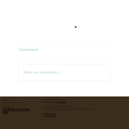
Commenti
Hennè rituale - la luna
Scrivi un commento...
Via Piovese 225, 35127 - Padova
Servizi
WhatsApp messaggi:
376 1253784
Protagoniste d'impresa
Lo spazio
Per lo spazio e gli eventi:
lab@lab38padova.com
Contatti
Collabora con
Per servizi fotografici e noleggio sala posa:
photo@lab38padova.com
noi
IG:
@lab38padova
FB:
@lab38padova