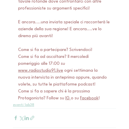
tavole rotonde dove confrontarci con altre 
professioniste su argomenti specifici!
E ancora....una inviata speciale ci racconterà le 
aziende della sua regione! E ancora....ve lo 
diremo più avanti! 
Come si fa a partecipare? Scrivendoci! 
Come si fa ad ascoltare? Il mercoledì 
pomeriggio alle 17:00 su 
www.radiostudio91.live
 ogni settimana la 
nuova intervista in anteprima oppure, quando 
volete, su tutte le piattaforme podcast!
Come si fa a sapere chi è la prossima 
Protagonista? Follow su 
IG 
o su 
Facebook
!
eventi lab38