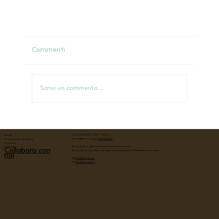
Commenti
Scrivi un commento...
Via Piovese 225, 35127 - Padova
Servizi
WhatsApp messaggi:
376 1253784
Protagoniste d'impresa
Lo spazio
Per lo spazio e gli eventi:
lab@lab38padova.com
Contatti
Collabora con
Per servizi fotografici e noleggio sala posa:
photo@lab38padova.com
noi
IG:
@lab38padova
Benvenuti a LAB38, il nuovo spazio
FB:
@lab38padova
multifunzionale di Padova!