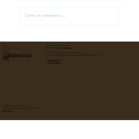
Hennè rituale - la luna
Scrivi un commento...
Via Piovese 225, 35127 - Padova
Servizi
WhatsApp messaggi:
376 1253784
Protagoniste d'impresa
Lo spazio
Per lo spazio e gli eventi:
lab@lab38padova.com
Contatti
Collabora con
Per servizi fotografici e noleggio sala posa:
photo@lab38padova.com
noi
IG:
@lab38padova
FB:
@lab38padova
© 2025 Lab38 - Jessica Traverso
P.iva 04706130285 - C.F. TRVJSC82L66G693R
Privacy Policy