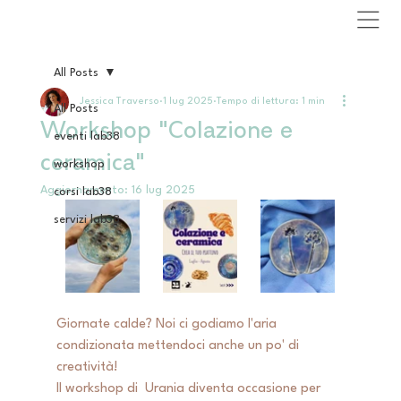
All Posts
Jessica Traverso
1 lug 2025
Tempo di lettura: 1 min
All Posts
Workshop "Colazione e
eventi lab38
ceramica"
workshop
Aggiornamento:
16 lug 2025
corsi lab38
servizi lab38
Giornate calde? Noi ci godiamo l'aria 
condizionata mettendoci anche un po' di 
creatività!
Il workshop di  Urania diventa occasione per 