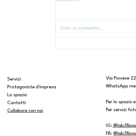
Scrivi un commento...
Dentro succedono cose -
benessere psicologico e
bambini
Via Piovese 2
Servizi
WhatsApp me
Protagoniste d'impresa
Lo spazio
Per lo spazio e
Contatti
Per servizi fo
Collabora con noi
IG:
@lab38pa
FB:
@lab38pa