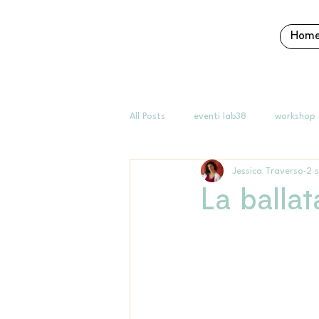
Hom
All Posts
eventi lab38
workshop
Jessica Traverso
2 
La ballat