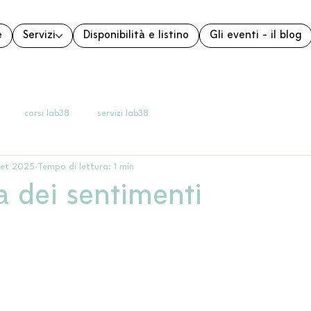
e
Servizi
Disponibilità e listino
Gli eventi - il blog
corsi lab38
servizi lab38
set 2025
Tempo di lettura: 1 min
a dei sentimenti