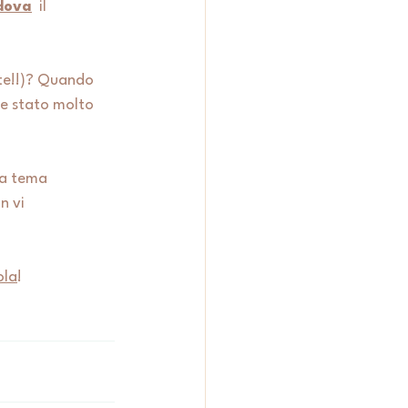
dova
  il 
te!!)? Quando 
e stato molto 
 a tema 
n vi 
ola
! 