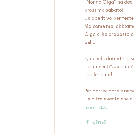
"Nonna Olga" ha decis
prossimo sabato!
Un aperitivo per fest
Ma come mai abbiamo 
Olga ci ha proposto 
bello! 
E, quindi, durante la s
"sentimenti"....come? 
spoileriamo! 
Per partecipare è ne
Un altro evento che c
eventi lab38