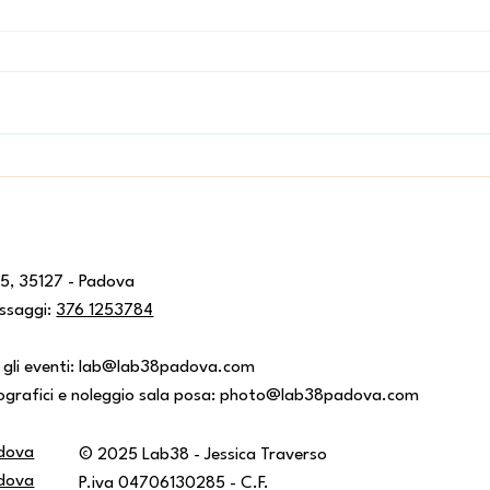
Hennè rituale - l'occhio
Pad
- apr
25, 35127 - Padova
ssaggi:
376 1253784
 gli eventi:
lab@lab38padova.com
tografici e noleggio sala posa:
photo@lab38padova.com
dova
© 2025 Lab38 - Jessica Traverso
dova
P.iva 04706130285 - C.F.