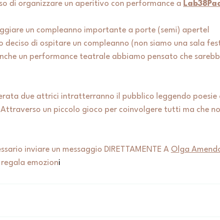
o di organizzare un aperitivo con performance a 
Lab38Pa
eggiare un compleanno importante a porte (semi) aperte!
deciso di ospitare un compleanno (non siamo una sala fes
anche un performance teatrale abbiamo pensato che sarebb
erata 
due attrici intratterranno il pubblico leggendo poesie
Attraverso un piccolo gioco per coinvolgere tutti ma che no
cessario inviare un messaggio DIRETTAMENTE A 
Olga Amend
i regala emozion
i